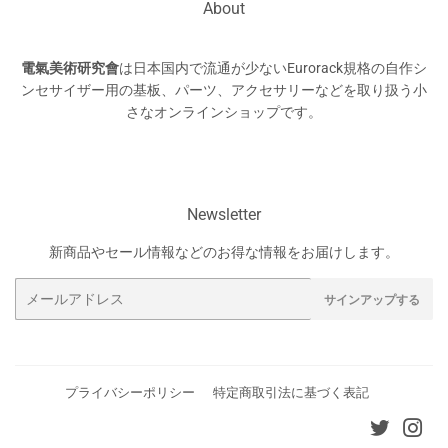
About
電氣美術研究會
は日本国内で流通が少ないEurorack規格の自作シ
ンセサイザー用の基板、パーツ、アクセサリーなどを取り扱う小
さなオンラインショップです。
Newsletter
新商品やセール情報などのお得な情報をお届けします。
メ
サインアップする
ー
ル
ア
ド
プライバシーポリシー
特定商取引法に基づく表記
レ
ス
Twitter
Ins