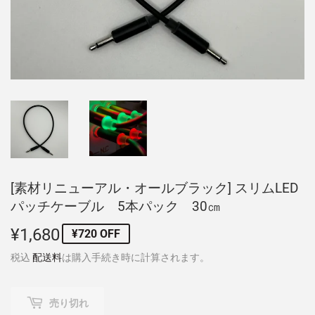
[素材リニューアル・オールブラック] スリムLED
パッチケーブル 5本パック 30㎝
¥1,680
¥1,680
¥720 OFF
税込
配送料
は購入手続き時に計算されます。
売り切れ