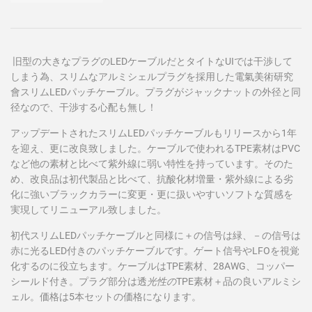
旧型の大きなプラグのLEDケーブルだとタイトなUIでは干渉して
しまう為、スリムなアルミシェルプラグを採用した電氣美術研究
會スリムLEDパッチケーブル。プラグがジャックナットの外径と同
径なので、干渉する心配も無し！
アップデートされたスリムLEDパッチケーブルもリリースから1年
を迎え、更に改良致しました。ケーブルで使われるTPE素材はPVC
など他の素材と比べて紫外線に弱い特性を持っています。そのた
め、改良品は初代製品と比べて、抗酸化材増量・紫外線による劣
化に強いブラックカラーに変更・更に扱いやすいソフトな質感を
実現してリニューアル致しました。
初代スリムLEDパッチケーブルと同様に＋の信号は緑、－の信号は
赤に光るLED付きのパッチケーブルです。ゲート信号やLFOを視覚
化するのに役立ちます。ケーブルはTPE素材、28AWG、コッパー
シールド付き。プラグ部分は
透
光性の
TPE素材＋品の良いアルミシ
ェル。価格は5本セットの価格になります。