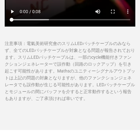
注意事項：電氣美術研究會のスリムLEDパッチケーブルのみなら
ず、全てのLEDパッチケーブルが対象となる問題が報告されており
ます。スリムLEDパッチケーブルは、一部のcycle機能付きファン
クションジェネレーターで誤作動（回路のロックアップ）を引き
起こす可能性があります。Mathsのユニティーシグナルアウトプッ
トは上記の問題の対象となりますが、他のファンクションジェネ
レータでも誤作動が生じる可能性があります。LEDパッチケーブル
とモジュールの間にバッファを介すると正常動作するという報告
もありますが、ご了承頂ければ幸いです。