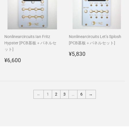
Nonlinearcircuits Ian Fritz
Nonlinearcircuits Let’s Splosh
Hypster [PCB基板＋パネルセ
[PCB基板＋パネルセット]
ット]
通
¥5,830
¥5,830
通
¥6,600
常
¥6,600
常
価
価
格
格
←
1
2
3
…
6
→