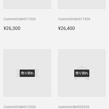
CustomOrder011326
CustomOrder011926
通
¥26,300
通
¥26,400
¥26,300
¥26,400
常
常
価
価
格
格
売り切れ
売り切れ
CustomOrder012526
customorder020326