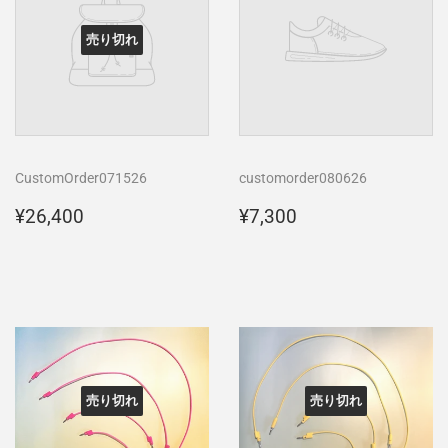
売り切れ
CustomOrder071526
customorder080626
通
¥26,400
通
¥7,300
¥26,400
¥7,300
常
常
価
価
格
格
売り切れ
売り切れ