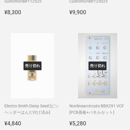
customorder112525
CustomOrder123025
通
¥8,300
通
¥9,900
¥8,300
¥9,900
常
常
価
価
格
格
売り切れ
売り切れ
Electro-Smith Daisy Seed [ピン
Nonlinearcircuits BBX291 VCF
ヘッダーはんだ付け済み]
[PCB基板+パネルセット]
通
¥4,840
通
¥5,280
¥4,840
¥5,280
常
常