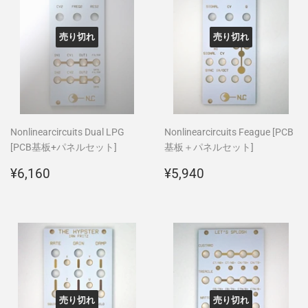
売り切れ
売り切れ
Nonlinearcircuits Dual LPG
Nonlinearcircuits Feague [PCB
[PCB基板+パネルセット]
基板＋パネルセット]
通
¥6,160
通
¥5,940
¥6,160
¥5,940
常
常
価
価
格
格
売り切れ
売り切れ