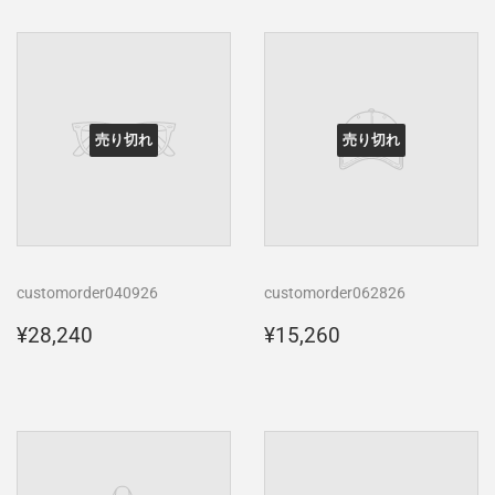
格
格
売り切れ
売り切れ
customorder040926
customorder062826
通
¥28,240
通
¥15,260
¥28,240
¥15,260
常
常
価
価
格
格