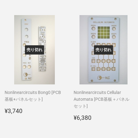
価
価
格
格
売り切れ
売り切れ
Nonlinearcircuits Bong0 [PCB
Nonlinearcircuits Cellular
基板+パネルセット]
Automata [PCB基板＋パネル
セット]
通
¥3,740
¥3,740
常
通
¥6,380
¥6,380
価
常
格
価
格