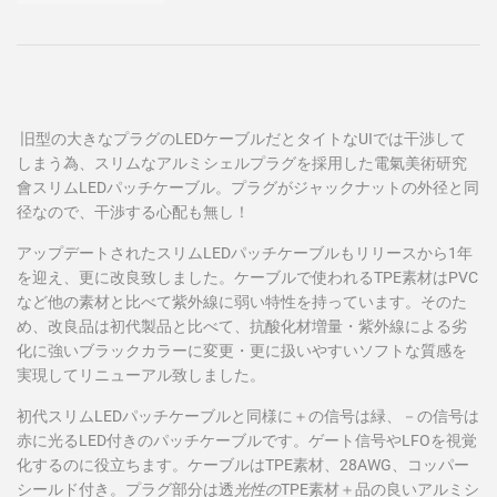
旧型の大きなプラグのLEDケーブルだとタイトなUIでは干渉して
しまう為、スリムなアルミシェルプラグを採用した電氣美術研究
會スリムLEDパッチケーブル。プラグがジャックナットの外径と同
径なので、干渉する心配も無し！
アップデートされたスリムLEDパッチケーブルもリリースから1年
を迎え、更に改良致しました。ケーブルで使われるTPE素材はPVC
など他の素材と比べて紫外線に弱い特性を持っています。そのた
め、改良品は初代製品と比べて、抗酸化材増量・紫外線による劣
化に強いブラックカラーに変更・更に扱いやすいソフトな質感を
実現してリニューアル致しました。
初代スリムLEDパッチケーブルと同様に＋の信号は緑、－の信号は
赤に光るLED付きのパッチケーブルです。ゲート信号やLFOを視覚
化するのに役立ちます。ケーブルはTPE素材、28AWG、コッパー
シールド付き。プラグ部分は
透
光性の
TPE素材＋品の良いアルミシ