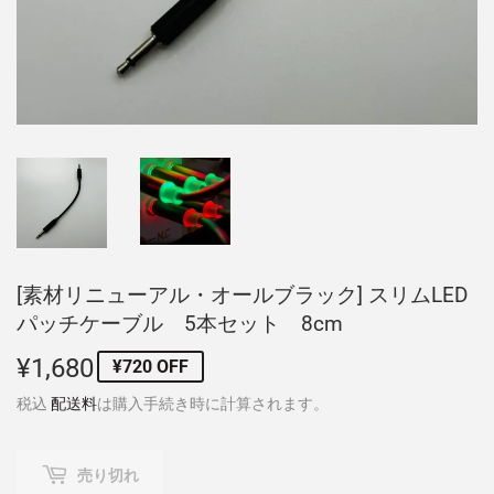
[素材リニューアル・オールブラック] スリムLED
パッチケーブル 5本セット 8cm
¥1,680
¥1,680
¥720 OFF
税込
配送料
は購入手続き時に計算されます。
売り切れ