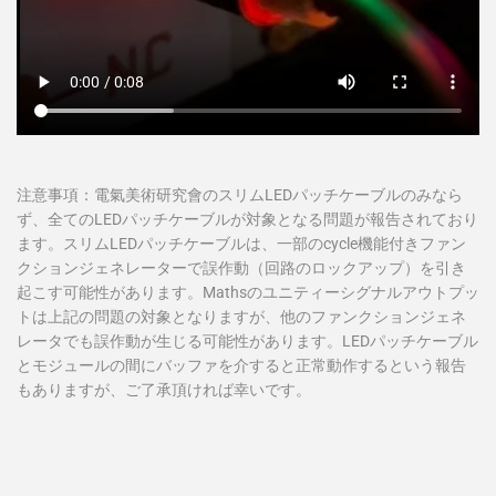
注意事項：電氣美術研究會のスリムLEDパッチケーブルのみなら
ず、全てのLEDパッチケーブルが対象となる問題が報告されており
ます。スリムLEDパッチケーブルは、一部のcycle機能付きファン
クションジェネレーターで誤作動（回路のロックアップ）を引き
起こす可能性があります。Mathsのユニティーシグナルアウトプッ
トは上記の問題の対象となりますが、他のファンクションジェネ
レータでも誤作動が生じる可能性があります。LEDパッチケーブル
とモジュールの間にバッファを介すると正常動作するという報告
もありますが、ご了承頂ければ幸いです。