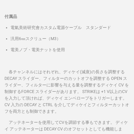
付属品
電氣美術研究會カスタム電源ケーブル スタンダード
汎用6㎜スクリュー（M3）
電美ノブ・電美ナットを使用
各チャンネルにはそれぞれ、ディケイ
(減衰)の長さを調整する
DECAY スライダー、フィルターのカットオフを調整する OPEN ス
ライダー、フィルターに影響を与える量を調整するディケイ CV を
制御するFORCE スライダーがあります。
STRIKEは +1 V以上のCV
を入力して頂ければ、ディケイ エンベロープをトリガーします。
CV 入力の DECAY と CTRL を介してディケイとフィルターカットオ
フを両方とも制御できます。
アッテネーターを使用して
CVを調節する事もできます。
ディケ
イ アッテネーターは
DECAY CV のオフセットとしても機能しま