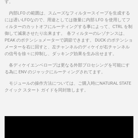
す。
内部
LFO の範囲は、スムーズなフィルタースイープを生成する
には遅いLFOなので、用途としては微量に内部 LFO を使用してフ
ィルターのカットオフにルーティングする事によって、CTRL を制
御して減衰させたり出来ます。
各フィルターのレゾナンスは、
PEAK のポテンショメーターで調節できます。
DUCK のポテンショ
メーターを右に回すと、左チャンネルのディケイが右チャンネル
の信号を徐々に抑制し、ダッキング効果を生み出せます。
各ディケイエンベロープは更なる外部プロセシングを可能にす
る為に
ENV のジャックにルーティングされてます。
モジュールの操作方法については、ご購入時に
NATURAL STATE
クイック スタート ガイドを同封致します
。