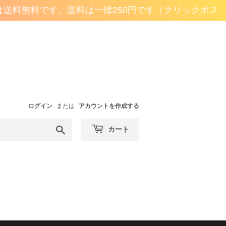
送料無料です。
送料は一律250円です（クリックポスト）
ログイン
または
アカウントを作成する
検
カート
索
す
る