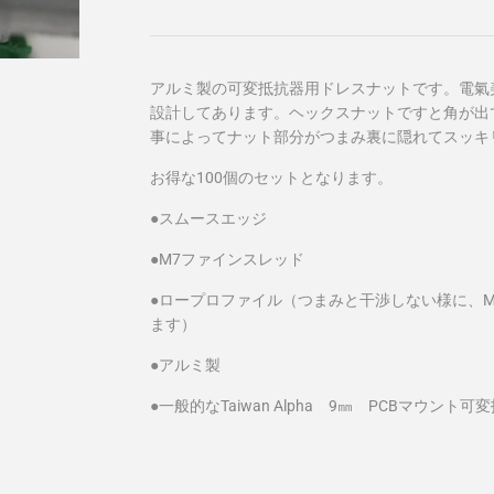
アルミ製の可変抵抗器用ドレスナットです。電氣
設計してあります。ヘックスナットですと角が出
事によってナット部分がつまみ裏に隠れてスッキ
お得な100個のセットとなります。
●スムースエッジ
●M7ファインスレッド
●ロープロファイル（つまみと干渉しない様に、M
ます）
●アルミ製
●一般的なTaiwan Alpha 9㎜ PCBマウント