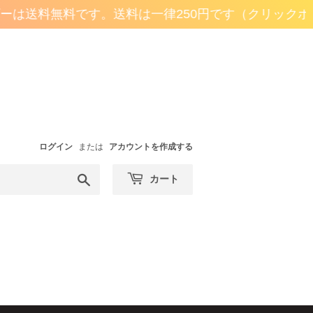
ーは送料無料です。
送料は一律250円です（クリックポス
ログイン
または
アカウントを作成する
検
カート
索
す
る