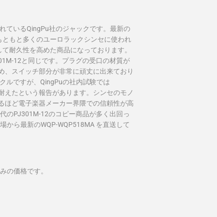
されているQingPu社のジャックです。最新の
SM)は、もともと多くのユーロラックシンセに使われ
改良して耐久性を高めた商品になっております。
301M-12と同じです。プラグの受口の材質が
め、スイッチ部分が非常に頑丈に出来ており
イクルですが、
QingPuの社内試験では
ルを耐えたという報告があります。シンセのモノ
るほど電子楽器メーカー界隈での信頼性が高
世代の
PJ301M-12
のコピー商品が多く出回っ
工場から最新の
WQP-WQP518MA を
直送して
込みの価格です。