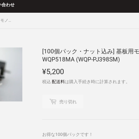
い合わせ
[100個パック・ナット込み] 基板用モノラルジャック WQP-WQP518MA (WQP-PJ398SM)
[100個パック・ナット込み] 基板用
WQP518MA (WQP-PJ398SM)
¥5,200
¥5,200
税込
配送料
は購入手続き時に計算されます。
売り切れ
お得な100個パックです！