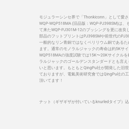
モジュラーシンセ界で「Thonkiconn」として愛
WQP-WQP518MA (旧品版：WQP-PJ398
て来たWQP-PJ301M-12のブッシングを更に
部品のフットプリントはPJ398SMや前世代の
PJ
一般的なリン青銅ではなくベリリウム銅であるた
ます。通常のモノラルジャックの寿命は約5Kサ
WQP518MAの強度試験では
15K〜20Kサイク
ラルジャックのゴールデンスタンダードとも言え
いと思います。もともと
QingPu社が開発した旧
ておりますが、電氣美術研究會ではQingPu社の
頂いてます！
ナット（ギザギザが付いているknurledタイプ）