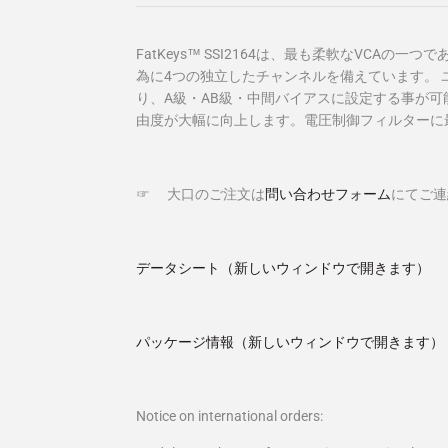
FatKeys™ SSI2164
は、最も柔軟な
VCA
の一つで
為に
4
つの独立したチャンネルを備えています。 
り、
A
級・
AB
級・中間バイアスに設定する事が可
由度が大幅に向上します。電圧制御フィルターに
☞ 大口のご注文は
問い合わせフォーム
にてご連
データシート（新しいウィンドウで開きます）
パッケージ情報（新しいウィンドウで開きます）
Notice on international orders: