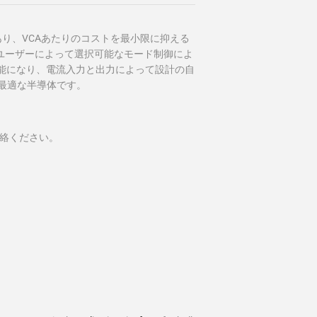
あり、
VCA
あたりのコストを最小限に抑える
ユーザーによって選択可能なモード制御によ
能になり、電流入力と出力によって設計の自
最適な半導体です。
絡ください。