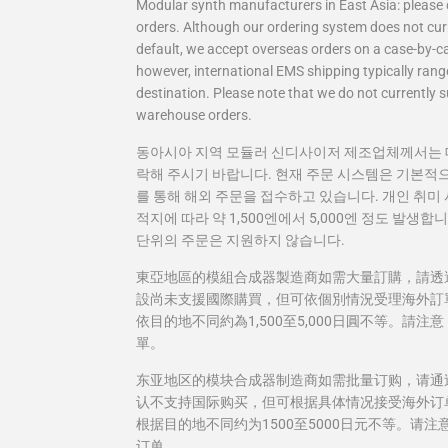
Modular synth manufacturers in East Asia: please 
orders. Although our ordering system does not cur
default, we accept overseas orders on a case-by-c
however, international EMS shipping typically ran
destination. Please note that we do not currently s
warehouse orders.
동아시아 지역 모듈러 신디사이저 제조업체께서는 대
락해 주시기 바랍니다. 현재 주문 시스템은 기본적으
를 통해 해외 주문을 접수하고 있습니다. 개인 취미 
적지에 따라 약 1,500엔에서 5,000엔 정도 발생합
단위의 주문은 지원하지 않습니다.
東亞地區的模組合成器製造商如需大量訂購，請透
設尚未支援國際購買，但可依個別情況受理海外訂
依目的地不同約為1,500至5,000日圓不等。
單。
东亚地区的模块合成器制造商如需批量订购，请通
认不支持国际购买，但可根据具体情况接受海外订
根据目的地不同约为1500至5000日元不等。请
订单。