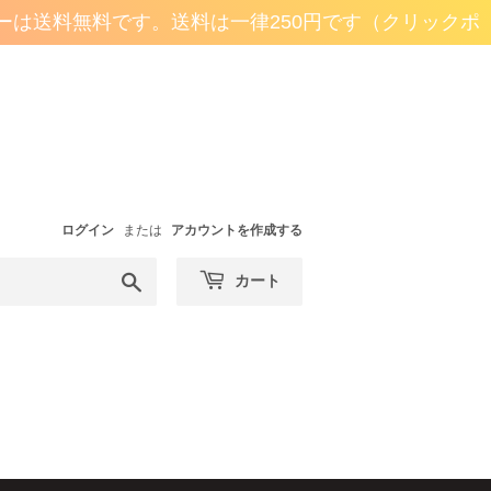
ーは送料無料です。
送料は一律250円です（クリックポスト
ログイン
または
アカウントを作成する
検
カート
索
す
る