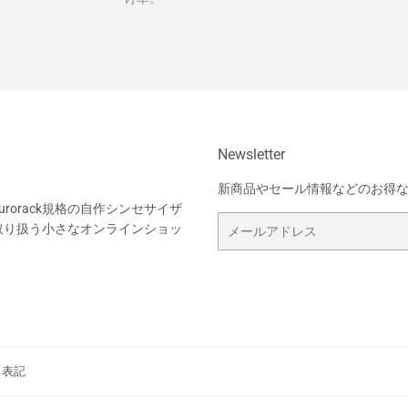
Newsletter
新商品やセール情報などのお得
rorack規格の自作シンセサイザ
メ
取り扱う小さなオンラインショッ
ー
ル
ア
ド
レ
ス
く表記