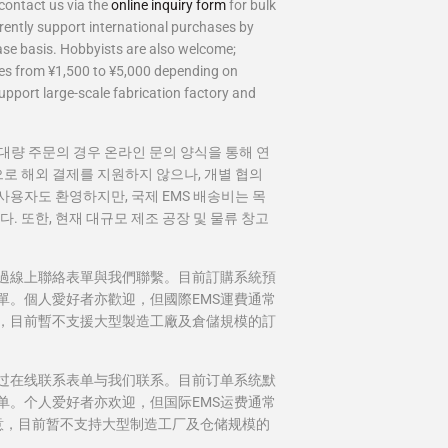
contact us via the
online inquiry form
for bulk
rently support international purchases by
ase basis. Hobbyists are also welcome;
ges from ¥1,500 to ¥5,000 depending on
upport large-scale fabrication factory and
량 주문의 경우 온라인 문의 양식을 통해 연
로 해외 결제를 지원하지 않으나, 개별 협의
사용자도 환영하지만, 국제 EMS 배송비는 목
니다. 또한, 현재 대규모 제조 공장 및 물류 창고
過線上聯絡表單與我們聯繫。目前訂購系統預
單。個人愛好者亦歡迎，但國際EMS運費通常
請注意，目前暫不支援大型製造工廠及倉儲規模的訂
过在线联系表单与我们联系。目前订单系统默
单。个人爱好者亦欢迎，但国际EMS运费通常
注意，目前暂不支持大型制造工厂及仓储规模的